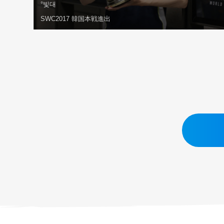
°빛대
SWC2017 韓国本戦進出