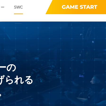
GAME START
リー
SWC
ーの
げられる
。