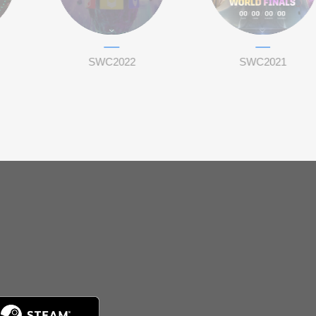
SWC2022
SWC2021
。