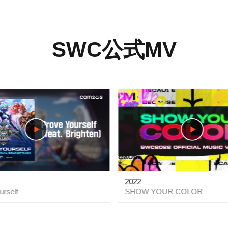
SWC公式MV
play
2022
urself
SHOW YOUR COLOR