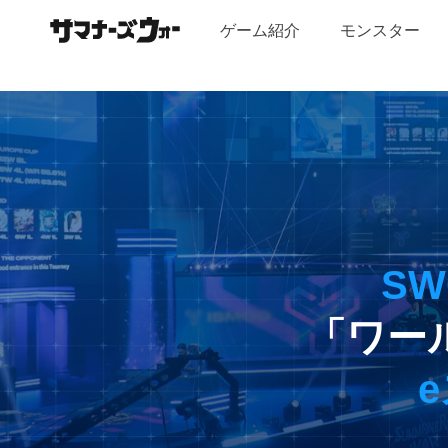
facebook
youtube
twitter
line
ナ
ゲーム紹介
モンスター
ー
ズ
ウ
ォ
SWC
ー：
Sky
Arena
SW
「ワー