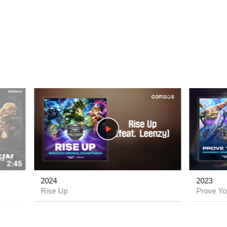
play
play
2024
2023
Rise Up
Prove Yo