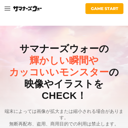
マ
ラ
facebook
youtube
twitter
line
Com2uS
イ
ナ
GAME START
ブ
ー
ラ
ズ
リ
ー
ウ
ォ
ー：
サマナーズウォーの
Sky
Arena
輝かしい瞬間や
カッコいいモンスター
の
映像やイラストを
CHECK！
端末によっては画像が拡大または縮小される場合がありま
す。
無断再配布、盗用、商用目的での利用は禁止します。