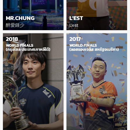
MR.CHUNG
L'EST
醉愛鍾少
L'est
2018
2017
WORLD FINALS
WORLD FINALS
(กรุงโซล ประเทศเกาหลีใต้)
(ลอสแองเจลิส สหรัฐอเมริกา)