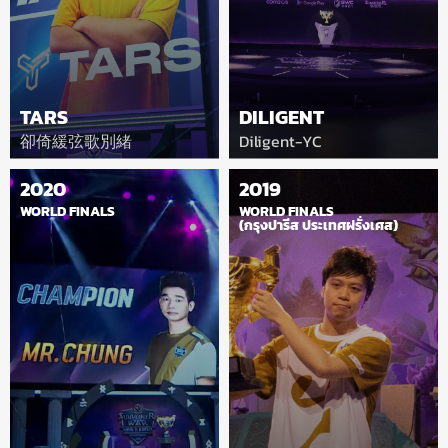
TARS
DILIGENT
卻倚緩弦歌別緒
Diligent-YC
2020
2019
WORLD FINALS
WORLD FINALS
(กรุงปารีส ประเทศฝรั่งเศส)