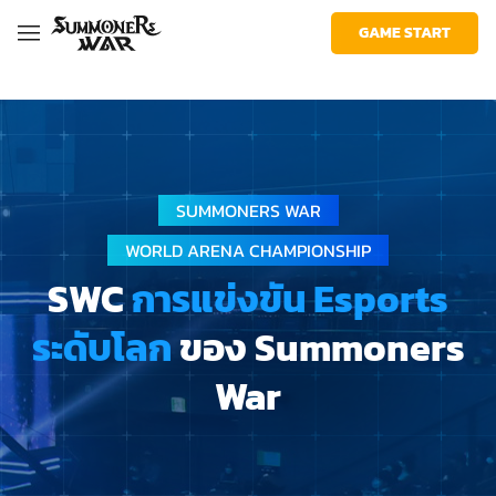
War:
facebook
youtube
twitter
Com2uS
Sky
GAME START
Arena
SWC
SUMMONERS WAR
WORLD ARENA CHAMPIONSHIP
SWC
การแข่งขัน Esports
ระดับโลก
ของ Summoners
War