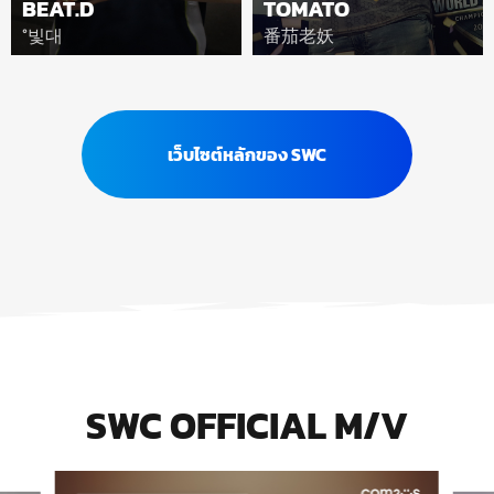
BEAT.D
TOMATO
°빛대
番茄老妖
เว็บไซต์หลักของ SWC
SWC OFFICIAL M/V
play