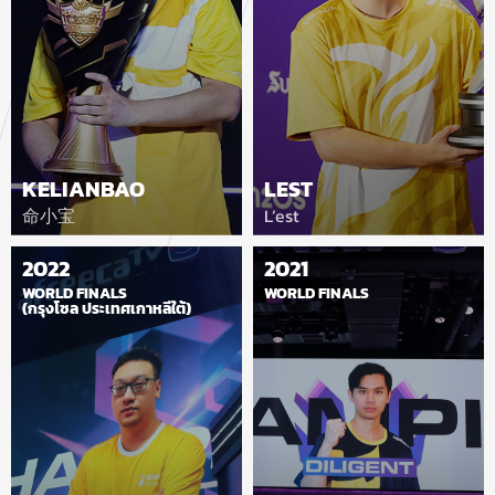
KELIANBAO
LEST
命小宝
L’est
2022
2021
WORLD FINALS
WORLD FINALS
(กรุงโซล ประเทศเกาหลีใต้)